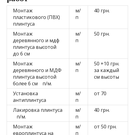
Монтаж
м/
40 грн.
пластикового (ПВХ)
п
плинтуса
Монтаж
м/
50 грн.
деревянного и мдф
п
плинтуса высотой
до 6 см
Монтаж
м/
50 +10 грн.
деревянного и МДФ
п
за каждый
плинтуса высотой
см высоты
более 6 см п/м.
Установка
м/
от 70
антиплинтуса
п
Лакировка плинтуса
м/
40 грн.
п/м.
п
Монтаж
м/
от 50 грн.
европлинтуса на
п