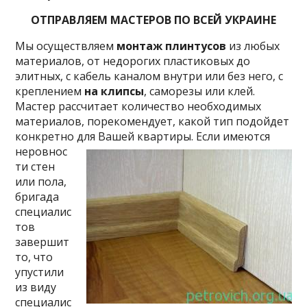
ОТПРАВЛЯЕМ МАСТЕРОВ ПО ВСЕЙ УКРАИНЕ
Мы осуществляем
монтаж плинтусов
из любых
материалов, от недорогих пластиковых до
элитных, с кабель каналом внутри или без него, с
креплением
на клипсы
, саморезы или клей.
Мастер рассчитает количество необходимых
материалов, порекомендует, какой тип подойдет
конкретно для Вашей квартиры.
Если имеются
неровнос
ти стен
или пола,
бригада
специалис
тов
завершит
то, что
упустили
из виду
специалис