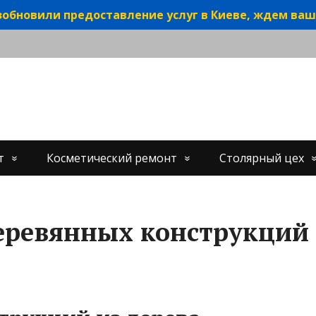
обновили предоставление услуг в Киеве, ждем ваш
т
Косметический ремонт
Столярный цех
еревянных конструкций