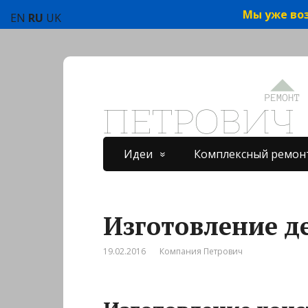
Мы уже воз
EN
RU
UK
Идеи
Комплексный ремон
Изготовление д
19.02.2016
Компания Петрович