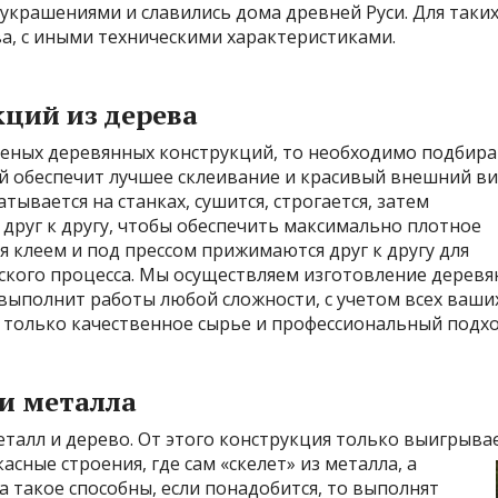
 украшениями и славились дома древней Руси. Для таких
а, с иными техническими характеристиками.
кций из дерева
лееных деревянных конструкций, то необходимо подбир
й обеспечит лучшее склеивание и красивый внешний ви
ывается на станках, сушится, строгается, затем
друг к другу, чтобы обеспечить максимально плотное
я клеем и под прессом прижимаются друг к другу для
ского процесса. Мы осуществляем изготовление дерев
 выполнит работы любой сложности, с учетом всех ваши
 только качественное сырье и профессиональный подхо
 и металла
еталл и дерево. От этого конструкция только выигрыва
сные строения, где сам «скелет» из металла, а
а такое способны, если понадобится, то выполнят