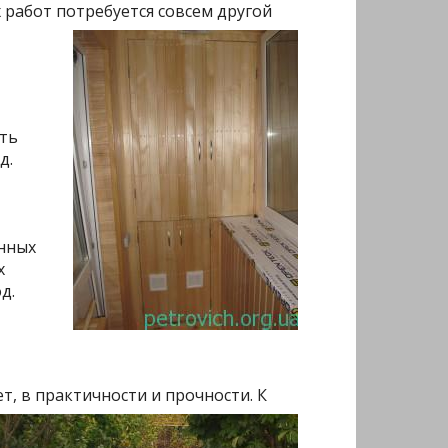
 работ потребуется совсем другой
ать
д.
янных
х
д.
ет, в
практичности и прочности. К