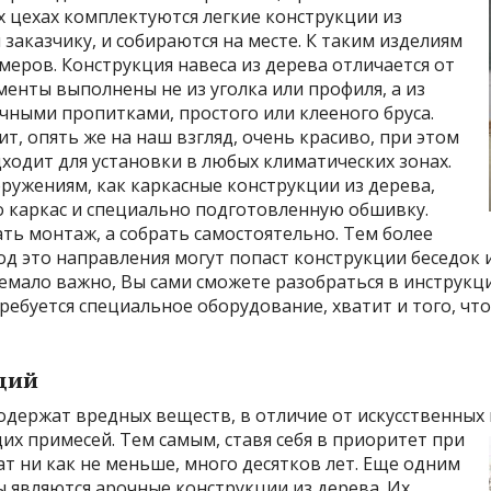
 цехах комплектуются легкие конструкции из
заказчику, и собираются на месте. К таким изделиям
меров. Конструкция навеса из дерева отличается от
менты выполнены не из уголка или профиля, а из
чными пропитками, простого или клееного бруса.
ит, опять же на наш взгляд, очень красиво, при этом
ходит для установки в любых климатических зонах.
ружениям, как каркасные конструкции из дерева,
о каркас и специально подготовленную обшивку.
ть монтаж, а собрать самостоятельно. Тем более
Под это направления могут попаст конструкции беседок
емало важно, Вы сами сможете разобраться в инструк
требуется специальное оборудование, хватит и того, ч
ций
одержат вредных веществ, в отличие от искусственных
х примесей. Тем самым, ставя себя в приоритет при
т ни как не меньше, много десятков лет. Еще одним
 являются арочные конструкции из дерева. Их