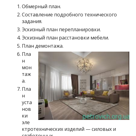
Обмерный план.
Составление подробного технического
задания.
Эскизный план перепланировки.
Эскизный план расстановки мебели.
План демонтажа.
Пла
н
мон
таж
а.
Пла
н
уста
нов
ки
эле
ктротехнических изделий — силовых и
слаботочных.