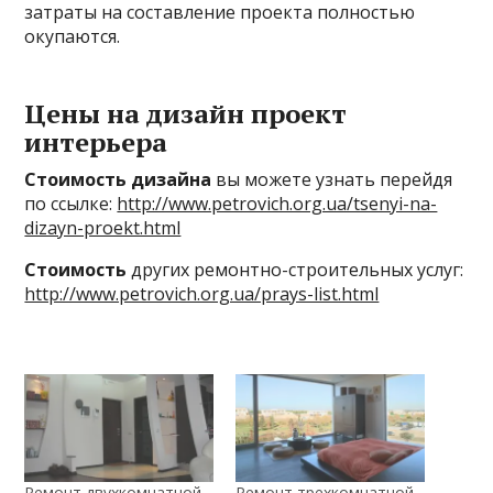
затраты на составление проекта полностью
окупаются.
Цены на дизайн проект
интерьера
Стоимость дизайна
вы можете узнать перейдя
по ссылке:
http://www.petrovich.org.ua/tsenyi-na-
dizayn-proekt.html
Стоимость
других ремонтно-строительных услуг:
http://www.petrovich.org.ua/prays-list.html
Ремонт двухкомнатной
Ремонт трехкомнатной