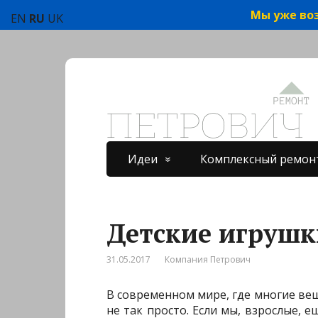
Мы уже воз
EN
RU
UK
Идеи
Комплексный ремон
Детские игрушк
31.05.2017
Компания Петрович
В современном мире, где многие вещ
не так просто. Если мы, взрослые,